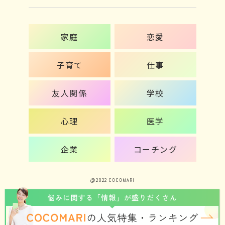
家庭
恋愛
子育て
仕事
友人関係
学校
心理
医学
企業
コーチング
@2022 COCOMARI