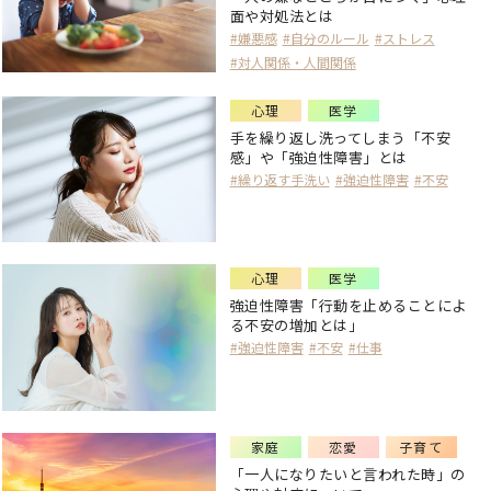
面や対処法とは
#嫌悪感
#自分のルール
#ストレス
#対人関係・人間関係
心理
医学
手を繰り返し洗ってしまう「不安
感」や「強迫性障害」とは
#繰り返す手洗い
#強迫性障害
#不安
心理
医学
強迫性障害「行動を止めることによ
る不安の増加とは」
#強迫性障害
#不安
#仕事
家庭
恋愛
子育て
「一人になりたいと言われた時」の