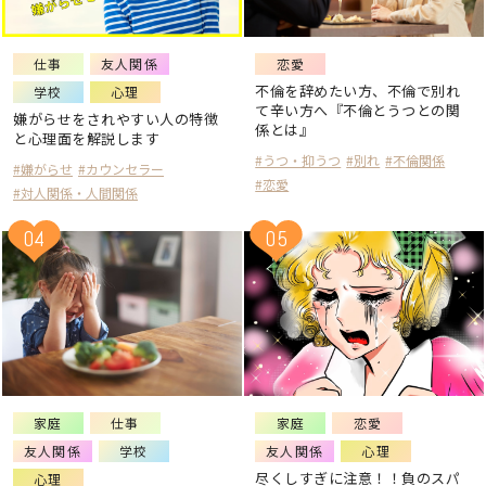
#癒し
#仕事
#彼氏
#友人関係
#失恋
#子育て
#親子関係
仕事
友人関係
恋愛
不倫を辞めたい方、不倫で別れ
学校
心理
て辛い方へ『不倫とうつとの関
嫌がらせをされやすい人の特徴
係とは』
と心理面を解説します
#うつ・抑うつ
#別れ
#不倫関係
#嫌がらせ
#カウンセラー
#恋愛
#対人関係・人間関係
04
05
家庭
仕事
家庭
恋愛
友人関係
学校
友人関係
心理
尽くしすぎに注意！！負のスパ
心理