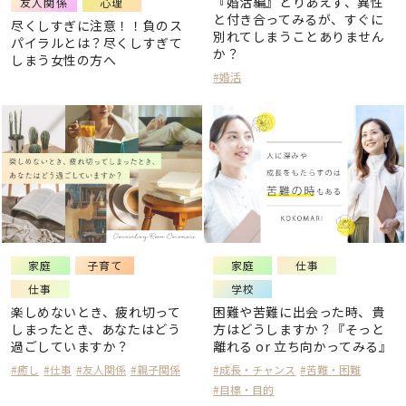
『婚活編』とりあえず、異性
友人関係
心理
と付き合ってみるが、すぐに
尽くしすぎに注意！！負のス
別れてしまうことありません
パイラルとは？尽くしすぎて
か？
しまう女性の方へ
#婚活
家庭
子育て
家庭
仕事
仕事
学校
楽しめないとき、疲れ切って
困難や苦難に出会った時、貴
しまったとき、あなたはどう
方はどうしますか？『そっと
過ごしていますか？
離れる or 立ち向かってみる』
#癒し
#仕事
#友人関係
#親子関係
#成長・チャンス
#苦難・困難
#目標・目的