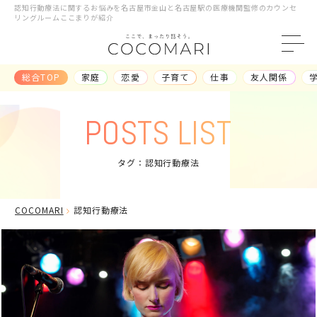
認知行動療法に関するお悩みを名古屋市金山と名古屋駅の医療機関監修のカウンセ
リングルームここまりが紹介
総合TOP
総合TOP
家庭
恋愛
子育て
仕事
友人関係
記事一覧
POSTS LIST
ランキング
タグ：認知行動療法
COCOMARI
認知行動療法
カテゴリ
から探す
家庭
恋愛