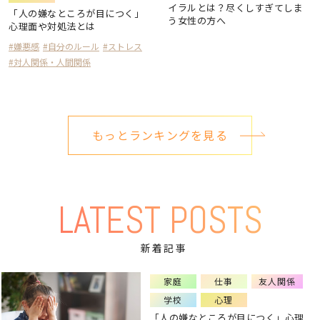
イラルとは？尽くしすぎてしま
「人の嫌なところが目につく」
う女性の方へ
心理面や対処法とは
#嫌悪感
#自分のルール
#ストレス
#対人関係・人間関係
もっとランキングを見る
LATEST POSTS
新着記事
家庭
仕事
友人関係
学校
心理
「人の嫌なところが目につく」心理