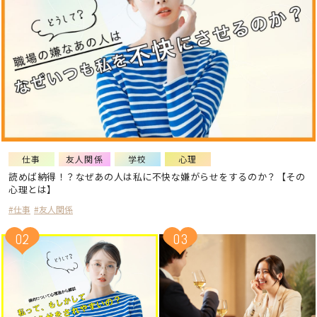
#ワークエンゲイジメント
#予防
#夫婦
#うつ・抑うつ
#メール・電話
#二次元・アニメ
#男性
#別れ
#目標・目的
#自分のルール
#モチベーション
#理想と現実
#蛙化現象
#心のバランス
#浮気
#カウンセラー
#自己評価
仕事
友人関係
学校
心理
読めば納得！？なぜあの人は私に不快な嫌がらせをするのか？【その
#オセロ症候群
#家族
#結婚
心理とは】
#婚活
#ミラーリング効果
#ストレス
#仕事
#友人関係
#怒り
#ネット社会
#SNS
02
03
#パーソナルゾーン
#コミュニケーション
#対人関係・人間関係
#出会い
#不倫関係
#束縛
#関係不安
#親和欲求
#人の目が気になる
#恋愛