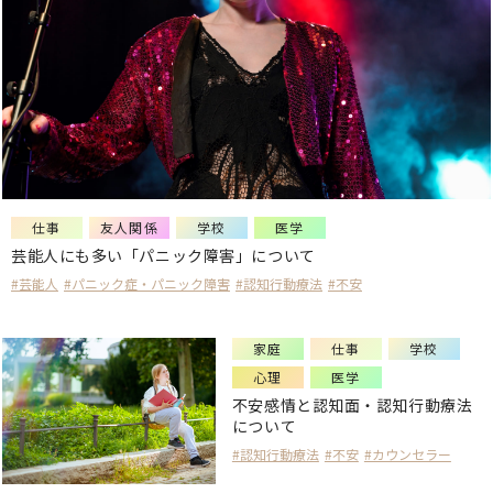
子育て
仕事
友人関係
学校
心理
医学
企業
コーチング
仕事
友人関係
学校
医学
芸能人にも多い「パニック障害」について
#芸能人
#パニック症・パニック障害
#認知行動療法
#不安
キーワード
から探す
#葛藤
#プレイングマネージャー
家庭
仕事
学校
心理
医学
#嫌悪感
#繰り返す手洗い
不安感情と認知面・認知行動療法
#強迫性障害
#一人になりたい
#嫌味
について
#日内変動
#新型うつ病・非定型うつ病
#認知行動療法
#不安
#カウンセラー
#芸能人
#諦め癖
#八方美人