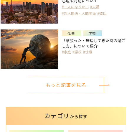
心理や対応について
#一人になりたい
#夫婦
#対人関係・人間関係
#彼氏
仕事
学校
「頑張った・無理しすぎた時の過ご
し方」について紹介
#家庭
#学校
#仕事
もっと記事を見る
カテゴリ
から探す