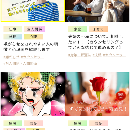
仕事
友人関係
家庭
子育て
夫婦の不満について。相談し
学校
心理
たい！！【カウンセリングっ
嫌がらせをされやすい人の特
てどんな感じで進めるの？】
徴と心理面を解説します
#対策・解消法
#夫婦
#カウンセラー
#嫌がらせ
#カウンセラー
#対人関係・人間関係
家庭
恋愛
家庭
恋愛