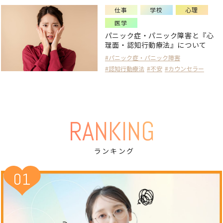
仕事
学校
心理
#見分けポイント
#復讐
#不満
医学
#真面目さ
#サザエさん症候群
パニック症・パニック障害と『心
理面・認知行動療法』について
#価値観
#無断欠席・無断欠勤
#パニック症・パニック障害
#落ち込み
#復縁
#蛇化現象
#認知行動療法
#不安
#カウンセラー
#パニック症・パニック障害
#認知行動療法
#微笑みうつ病
#不安
#ぐるぐる思考
#HSP
#五月病
#家庭
#嫌がらせ
RANKING
#占い
#毒親
#機能不全家族
#学校
#受験
#アンガーマネジメント
ランキング
#会食恐怖
#対策・解消法
#自信がない
#成長・チャンス
01
#苦難・困難
#抑うつリアリズム
#スマホチェック
#ペットロス
#役割期待
#過敏性腸症候群
#彼女