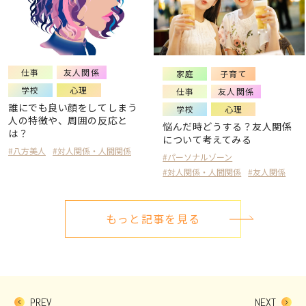
仕事
友人関係
家庭
子育て
学校
心理
仕事
友人関係
誰にでも良い顔をしてしまう
学校
心理
人の特徴や、周囲の反応と
悩んだ時どうする？友人関係
は？
について考えてみる
#八方美人
#対人関係・人間関係
#パーソナルゾーン
#対人関係・人間関係
#友人関係
もっと記事を見る
PREV
NEXT