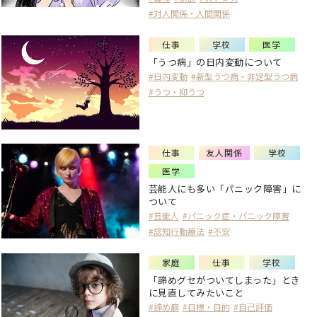
#対人関係・人間関係
仕事
学校
医学
「うつ病」の日内変動について
#日内変動
#新型うつ病・非定型うつ病
#うつ・抑うつ
仕事
友人関係
学校
医学
芸能人にも多い「パニック障害」に
ついて
#芸能人
#パニック症・パニック障害
#認知行動療法
#不安
家庭
仕事
学校
「諦めグセがついてしまった」とき
に見直してみたいこと
#諦め癖
#目標・目的
#自己評価