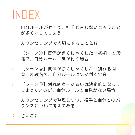
#見分けポイント
#復讐
#不満
INDEX
#真面目さ
#サザエさん症候群
自分ルールが強くて、相手と合わないと思うこと
#価値観
#無断欠席・無断欠勤
が多くなってしまう
#落ち込み
#復縁
#蛇化現象
カウンセリングで大切にすることとは
#パニック症・パニック障害
#認知行動療法
【シーン①】関係がぎくしゃくした「初期」の段
#微笑みうつ病
#不安
#ぐるぐる思考
階で、自分ルールに気が付く場合
#HSP
#五月病
#家庭
#嫌がらせ
【シーン②】関係がぎくしゃくした「別れる間
際」の段階で、自分ルールに気が付く場合
#占い
#毒親
#機能不全家族
【シーン③】別れ間際・あるいは決定的になって
#学校
#受験
#アンガーマネジメント
しまっているが、自分ルールの自覚がない場合
#会食恐怖
#対策・解消法
カウンセリングで整理しつつ、相手と自分とのバ
#自信がない
#成長・チャンス
ランスについて考えてみる
#苦難・困難
#抑うつリアリズム
さいごに
#スマホチェック
#ペットロス
#役割期待
#過敏性腸症候群
#彼女