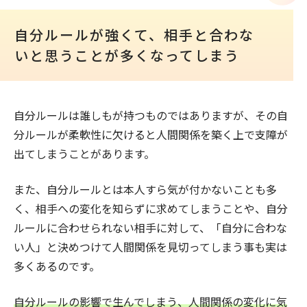
#ワークエンゲイジメント
#予防
自分ルールが強くて、相手と合わな
#夫婦
#うつ・抑うつ
#メール・電話
いと思うことが多くなってしまう
#二次元・アニメ
#男性
#別れ
#目標・目的
#自分のルール
#モチベーション
#理想と現実
自分ルールは誰しもが持つものではありますが、その自
#蛙化現象
#心のバランス
#浮気
分ルールが柔軟性に欠けると人間関係を築く上で支障が
#カウンセラー
#自己評価
出てしまうことがあります。
#オセロ症候群
#家族
#結婚
また、自分ルールとは本人すら気が付かないことも多
#婚活
#ミラーリング効果
#ストレス
く、相手への変化を知らずに求めてしまうことや、自分
#怒り
#ネット社会
#SNS
ルールに合わせられない相手に対して、「自分に合わな
#パーソナルゾーン
#コミュニケーション
い人」と決めつけて人間関係を見切ってしまう事も実は
#対人関係・人間関係
#出会い
多くあるのです。
#不倫関係
#束縛
#関係不安
自分ルールの影響で生んでしまう、人間関係の変化に気
#親和欲求
#人の目が気になる
#恋愛