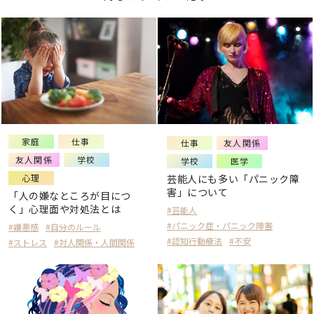
家庭
仕事
仕事
友人関係
友人関係
学校
学校
医学
心理
芸能人にも多い「パニック障
害」について
「人の嫌なところが目につ
く」心理面や対処法とは
#芸能人
#パニック症・パニック障害
#嫌悪感
#自分のルール
#認知行動療法
#不安
#ストレス
#対人関係・人間関係