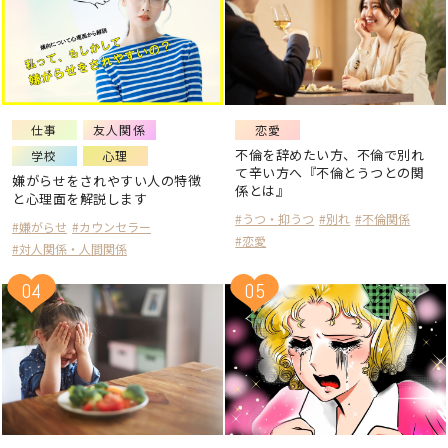
仕事
友人関係
恋愛
不倫を辞めたい方、不倫で別れ
学校
心理
て辛い方へ『不倫とうつとの関
嫌がらせをされやすい人の特徴
係とは』
と心理面を解説します
#うつ・抑うつ
#別れ
#不倫関係
#嫌がらせ
#カウンセラー
#恋愛
#対人関係・人間関係
04
05