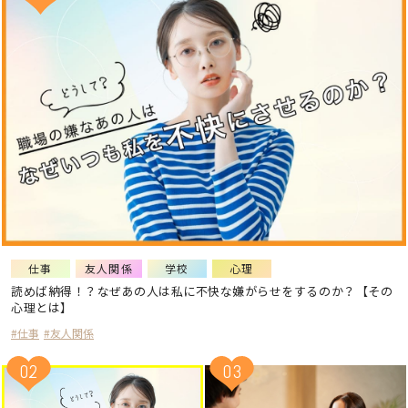
仕事
友人関係
学校
心理
読めば納得！？なぜあの人は私に不快な嫌がらせをするのか？【その
心理とは】
#仕事
#友人関係
02
03