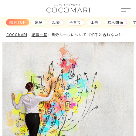
総合TOP
家庭
恋愛
子育て
仕事
友人関係
総合TOP
COCOMARI
記事一覧
自分ルールについて『相手と合わないと思
記事一覧
ってしまう』カウンセリング編
ランキング
カテゴリ
から探す
家庭
恋愛