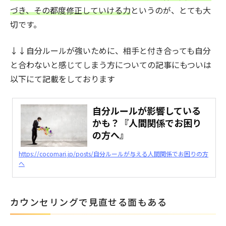
づき、その都度修正していける力
というのが、とても大
#癒し
#仕事
#彼氏
#友人関係
切です。
#失恋
#子育て
#親子関係
↓↓自分ルールが強いために、相手と付き合っても自分
と合わないと感じてしまう方についての記事にもついは
以下にて記載をしております
自分ルールが影響している
かも？『人間関係でお困り
の方へ』
https://cocomari.jp/posts/自分ルールが与える人間関係でお困りの方
へ
カウンセリングで見直せる面もある