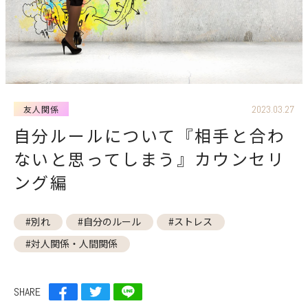
子育て
仕事
友人関係
学校
心理
医学
友人関係
2023.03.27
自分ルールについて『相手と合わ
企業
コーチング
ないと思ってしまう』カウンセリ
ング編
キーワード
から探す
#葛藤
#プレイングマネージャー
#別れ
#自分のルール
#ストレス
#嫌悪感
#繰り返す手洗い
#対人関係・人間関係
#強迫性障害
#一人になりたい
#嫌味
#日内変動
#新型うつ病・非定型うつ病
SHARE
#芸能人
#諦め癖
#八方美人