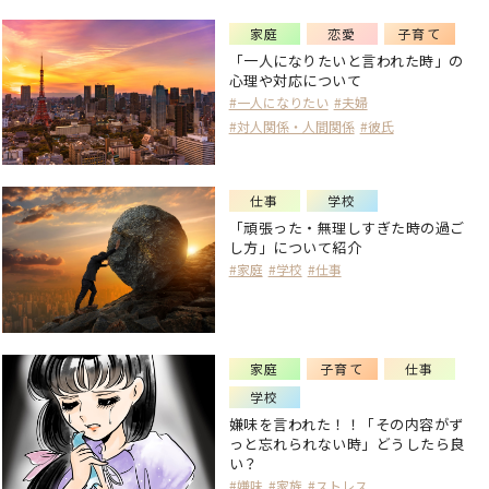
家庭
恋愛
子育て
「一人になりたいと言われた時」の
心理や対応について
#一人になりたい
#夫婦
#対人関係・人間関係
#彼氏
仕事
学校
「頑張った・無理しすぎた時の過ご
し方」について紹介
#家庭
#学校
#仕事
家庭
子育て
仕事
学校
嫌味を言われた！！「その内容がず
っと忘れられない時」どうしたら良
い？
#嫌味
#家族
#ストレス