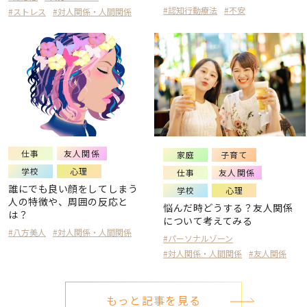
#認知行動療法
#不安
#ストレス
#対人関係・人間関係
仕事
友人関係
家庭
子育て
学校
心理
仕事
友人関係
誰にでも良い顔をしてしまう
学校
心理
人の特徴や、周囲の反応と
悩んだ時どうする？友人関係
は？
について考えてみる
#八方美人
#対人関係・人間関係
#パーソナルゾーン
#対人関係・人間関係
#友人関係
もっと記事を見る