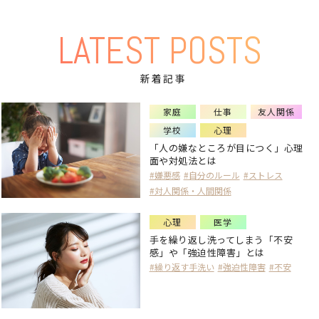
LATEST POSTS
新着記事
家庭
仕事
友人関係
学校
心理
「人の嫌なところが目につく」心理
面や対処法とは
#嫌悪感
#自分のルール
#ストレス
#対人関係・人間関係
心理
医学
手を繰り返し洗ってしまう「不安
感」や「強迫性障害」とは
#繰り返す手洗い
#強迫性障害
#不安