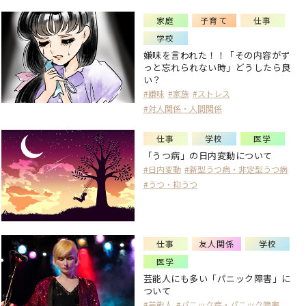
家庭
子育て
仕事
学校
嫌味を言われた！！「その内容がず
っと忘れられない時」どうしたら良
い？
#嫌味
#家族
#ストレス
#対人関係・人間関係
仕事
学校
医学
「うつ病」の日内変動について
#日内変動
#新型うつ病・非定型うつ病
#うつ・抑うつ
仕事
友人関係
学校
医学
芸能人にも多い「パニック障害」に
ついて
#芸能人
#パニック症・パニック障害