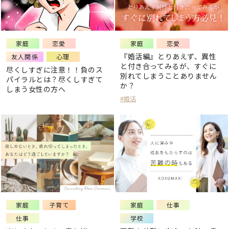
家庭
恋愛
家庭
恋愛
『婚活編』とりあえず、異性
友人関係
心理
と付き合ってみるが、すぐに
尽くしすぎに注意！！負のス
別れてしまうことありません
パイラルとは？尽くしすぎて
か？
しまう女性の方へ
#婚活
家庭
子育て
家庭
仕事
仕事
学校