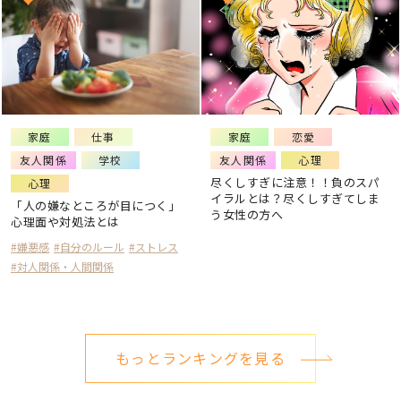
家庭
仕事
家庭
恋愛
友人関係
学校
友人関係
心理
尽くしすぎに注意！！負のスパ
心理
イラルとは？尽くしすぎてしま
「人の嫌なところが目につく」
う女性の方へ
心理面や対処法とは
#嫌悪感
#自分のルール
#ストレス
#対人関係・人間関係
もっとランキングを見る