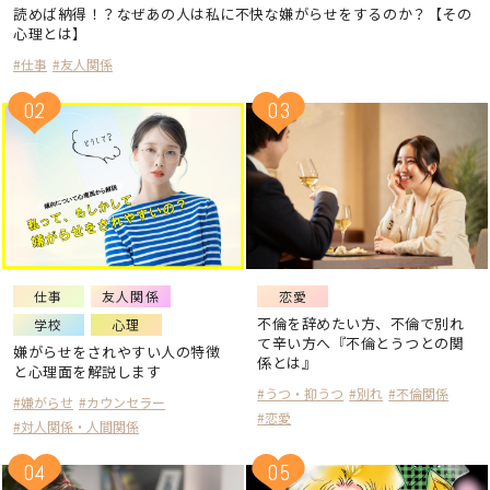
読めば納得！？なぜあの人は私に不快な嫌がらせをするのか？【その
心理とは】
#仕事
#友人関係
02
03
仕事
友人関係
恋愛
不倫を辞めたい方、不倫で別れ
学校
心理
て辛い方へ『不倫とうつとの関
嫌がらせをされやすい人の特徴
係とは』
と心理面を解説します
#うつ・抑うつ
#別れ
#不倫関係
#嫌がらせ
#カウンセラー
#恋愛
#対人関係・人間関係
04
05