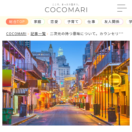
総合TOP
家庭
恋愛
子育て
仕事
友人関係
総合TOP
COCOMARI
記事一覧
二次元の持つ意味について。カウンセリン
記事一覧
グで相談があるとき『その弐』
ランキング
カテゴリ
から探す
家庭
恋愛