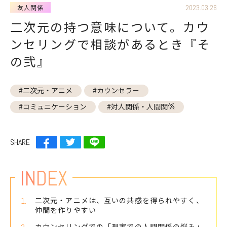
友人関係
2023.03.26
子育て
仕事
二次元の持つ意味について。カウ
友人関係
学校
ンセリングで相談があるとき『そ
の弐』
心理
医学
#二次元・アニメ
#カウンセラー
企業
コーチング
#コミュニケーション
#対人関係・人間関係
キーワード
から探す
SHARE
#葛藤
#プレイングマネージャー
INDEX
#嫌悪感
#繰り返す手洗い
#強迫性障害
#一人になりたい
#嫌味
二次元・アニメは、互いの共感を得られやすく、
#日内変動
#新型うつ病・非定型うつ病
仲間を作りやすい
#芸能人
#諦め癖
#八方美人
カウンセリングでの「現実での人間関係の悩み」