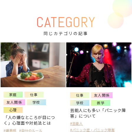
CATEGORY
同じカテゴリの記事
家庭
仕事
仕事
友人関係
友人関係
学校
学校
医学
心理
芸能人にも多い「パニック障
害」について
「人の嫌なところが目につ
く」心理面や対処法とは
#芸能人
#パニック症・パニック障害
#嫌悪感
#自分のルール