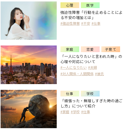
心理
医学
強迫性障害「行動を止めることによ
る不安の増加とは」
#強迫性障害
#不安
#仕事
家庭
恋愛
子育て
「一人になりたいと言われた時」の
心理や対応について
#一人になりたい
#夫婦
#対人関係・人間関係
#彼氏
仕事
学校
「頑張った・無理しすぎた時の過ご
し方」について紹介
#家庭
#学校
#仕事