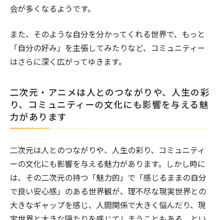
会が多くなるようです。
#癒し
#仕事
#彼氏
#友人関係
#失恋
#子育て
#親子関係
また、そのような自分を分かってくれる世界で、もっと
「自分の好み」を主張してみたりなど、コミュニティー
はさらに深く広がってゆきます。
二次元・アニメは人とのつながりや、人生の彩
り、コミュニティーの文化にも影響を与える魅
力があります
二次元は人とのつながりや、人生の彩り、コミュニティ
ーの文化にも影響を与える魅力があります。しかし時に
は、その二次元の持つ「魅力的」で「感じるままの自分
で良い安心感」のある世界観が、理不尽な現実世界との
大きなギャップを感じ、人間関係で大きく悩んだり、現
実世界と大きな隔たりを感じてしまうこともある。とい