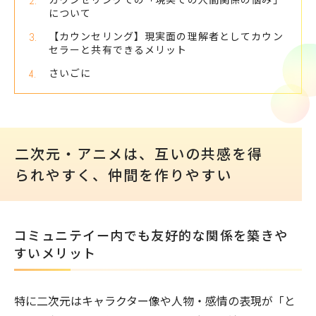
について
#見分けポイント
#復讐
#不満
【カウンセリング】現実面の理解者としてカウン
#真面目さ
#サザエさん症候群
セラーと共有できるメリット
#価値観
#無断欠席・無断欠勤
さいごに
#落ち込み
#復縁
#蛇化現象
#パニック症・パニック障害
#認知行動療法
#微笑みうつ病
#不安
#ぐるぐる思考
二次元・アニメは、互いの共感を得
#HSP
#五月病
#家庭
#嫌がらせ
られやすく、仲間を作りやすい
#占い
#毒親
#機能不全家族
#学校
#受験
#アンガーマネジメント
#会食恐怖
#対策・解消法
コミュニテイー内でも友好的な関係を築きや
#自信がない
#成長・チャンス
すいメリット
#苦難・困難
#抑うつリアリズム
#スマホチェック
#ペットロス
特に二次元はキャラクター像や人物・感情の表現が「と
#役割期待
#過敏性腸症候群
#彼女