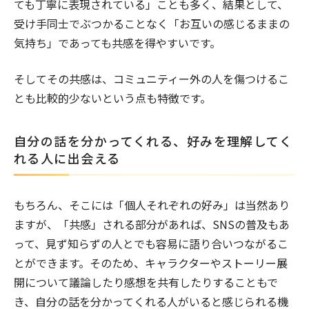
ても丁寧に表現されている」ことも多く、結果として、
#ワークエンゲイジメント
#予防
受け手同士でぶつかることなく「お互いの感じるままの
#夫婦
#うつ・抑うつ
#メール・電話
気持ち」であっても共感を得やすいです。
#二次元・アニメ
#男性
#別れ
そしてその共感は、コミュニティー外の人を傷つけるこ
#目標・目的
#自分のルール
とも比較的少ないという点も特徴です。
#モチベーション
#理想と現実
#蛙化現象
#心のバランス
#浮気
自分の話を分かってくれる、好みを理解してく
#カウンセラー
#自己評価
れる人に出会える
#オセロ症候群
#家族
#結婚
#婚活
#ミラーリング効果
#ストレス
もちろん、そこには「個人それぞれの好み」は当然あり
#怒り
#ネット社会
#SNS
ますが、「共感」される部分があれば、SNSの普及もあ
#パーソナルゾーン
#コミュニケーション
って、見ず知らずの人とでも容易に語り合いつながるこ
とができます。そのため、キャラクターやストーリー展
#対人関係・人間関係
#出会い
開について議論したり感想を共有したりすることもで
#不倫関係
#束縛
#関係不安
き、自分の話を分かってくれる人がいると感じられる機
#親和欲求
#人の目が気になる
#恋愛