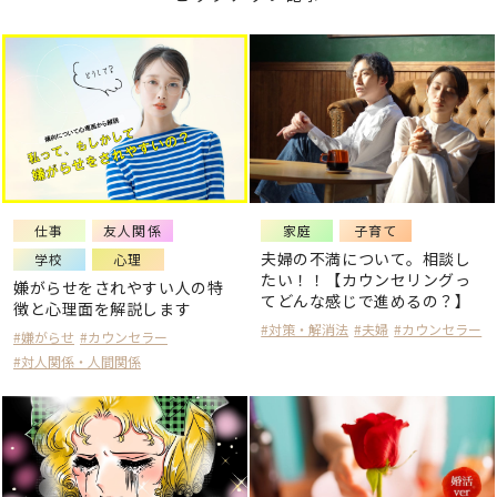
仕事
友人関係
家庭
子育て
夫婦の不満について。相談し
学校
心理
たい！！【カウンセリングっ
嫌がらせをされやすい人の特
てどんな感じで進めるの？】
徴と心理面を解説します
#対策・解消法
#夫婦
#カウンセラー
#嫌がらせ
#カウンセラー
#対人関係・人間関係