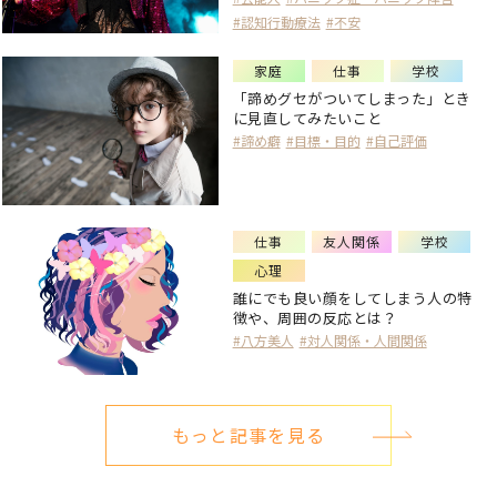
#認知行動療法
#不安
家庭
仕事
学校
「諦めグセがついてしまった」とき
に見直してみたいこと
#諦め癖
#目標・目的
#自己評価
仕事
友人関係
学校
心理
誰にでも良い顔をしてしまう人の特
徴や、周囲の反応とは？
#八方美人
#対人関係・人間関係
もっと記事を見る